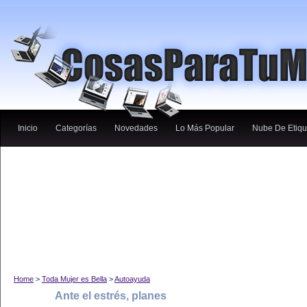
Inicio
Categorías
Novedades
Lo Más Popular
Nube De Etiqu
Home
>
Toda Mujer es Bella
>
Autoayuda
Ante el estrés, planes