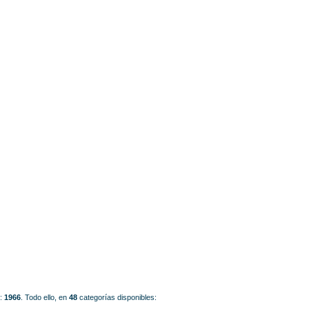
o:
1966
.
Todo ello, en
48
categorías disponibles: