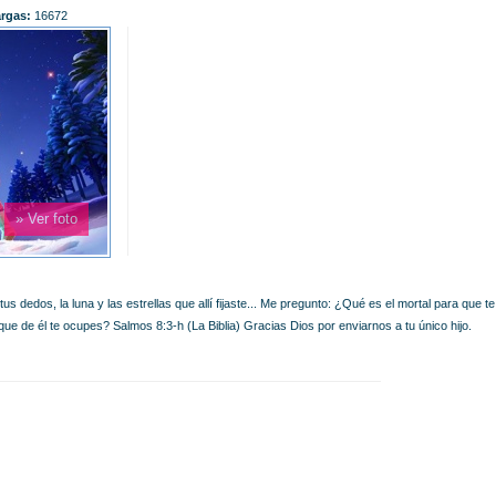
rgas:
16672
» Ver foto
s dedos, la luna y las estrellas que allí fijaste... Me pregunto: ¿Qué es el mortal para que te
ue de él te ocupes? Salmos 8:3-h (La Biblia) Gracias Dios por enviarnos a tu único hijo.