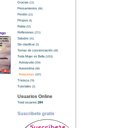
Gracias
(12)
Pensamientos
(96)
Perdón
(21)
Piropos
(4)
Rabia
(52)
Reflexiones
engo
(271)
Saludos
(41)
Sin clasificar
(5)
Temas de concienciación
(48)
Toda Mujer es Bella
(1053)
Autoayuda
(334)
Autoestima
(98)
Relaciones
(337)
Tristeza
(79)
Tutoriales
(3)
Usuarios Online
Total usuarios:
284
Suscribete gratis