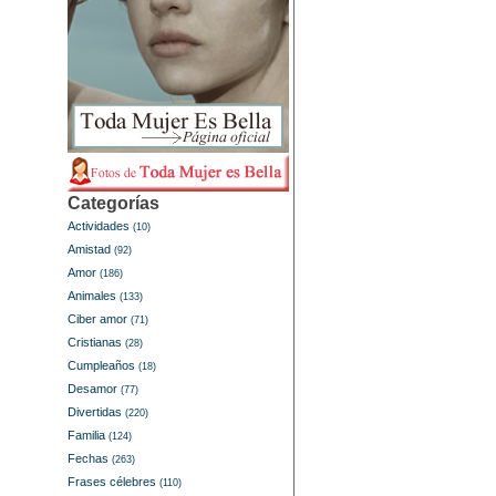
Categorías
Actividades
(10)
Amistad
(92)
Amor
(186)
Animales
(133)
Ciber amor
(71)
Cristianas
(28)
Cumpleaños
(18)
Desamor
(77)
Divertidas
(220)
Familia
(124)
Fechas
(263)
Frases célebres
(110)