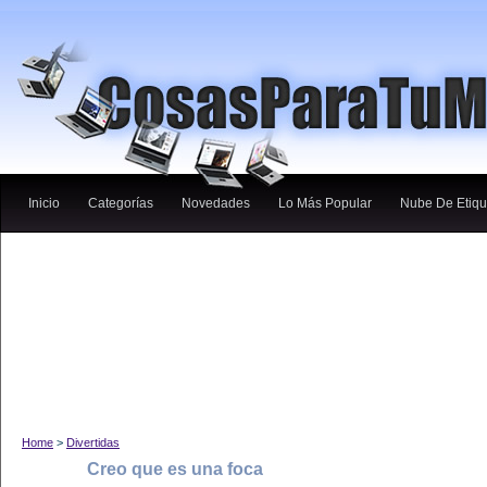
Inicio
Categorías
Novedades
Lo Más Popular
Nube De Etiqu
Home
>
Divertidas
Creo que es una foca