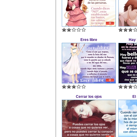
Eres libre
Hay b
Cerrar los ojos
El