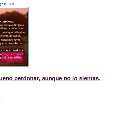
gas:
1888
» Ver foto
ueno perdonar, aunque no lo sientas.
a,