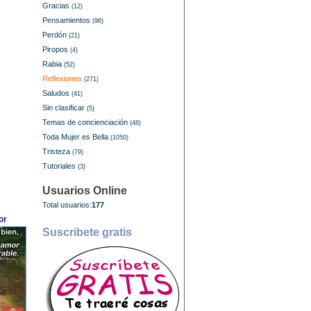
Gracias
(12)
Pensamientos
(96)
Perdón
(21)
Piropos
(4)
Rabia
(52)
Reflexiones
(271)
Saludos
(41)
Sin clasificar
(5)
Temas de concienciación
(48)
Toda Mujer es Bella
(1050)
Tristeza
(79)
Tutoriales
(3)
Usuarios Online
Total usuarios:
177
or
Suscribete gratis