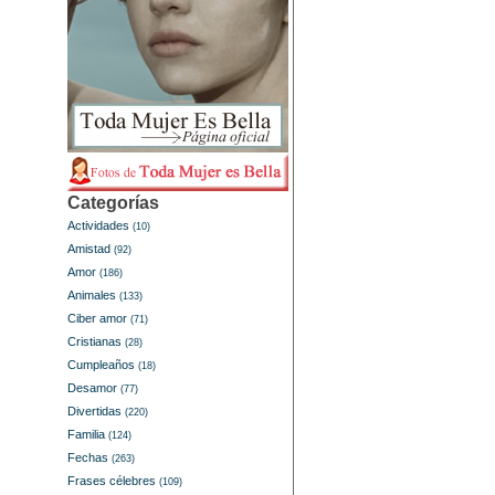
Categorías
Actividades
(10)
Amistad
(92)
Amor
(186)
Animales
(133)
Ciber amor
(71)
Cristianas
(28)
Cumpleaños
(18)
Desamor
(77)
Divertidas
(220)
Familia
(124)
Fechas
(263)
Frases célebres
(109)