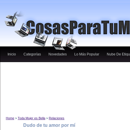
Inicio
Categorías
Novedades
Lo Más Popular
Nube De Etiqu
Home
>
Toda Mujer es Bella
>
Relaciones
Dudo de tu amor por mí