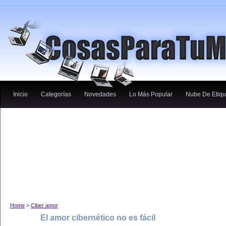
Inicio
Categorías
Novedades
Lo Más Popular
Nube De Etiqu
Home
>
Ciber amor
El amor cibernético no es fácil