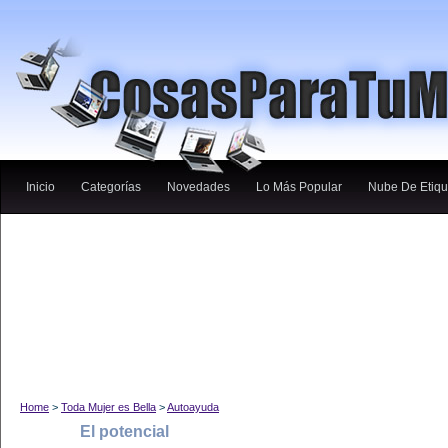
Inicio
Categorías
Novedades
Lo Más Popular
Nube De Etiqu
Home
>
Toda Mujer es Bella
>
Autoayuda
El potencial