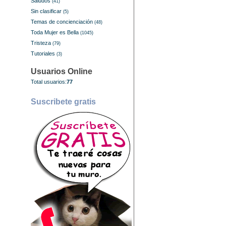
Saludos
(41)
Sin clasificar
(5)
Temas de concienciación
(48)
Toda Mujer es Bella
(1045)
Tristeza
(79)
Tutoriales
(3)
Usuarios Online
Total usuarios:
77
Suscribete gratis