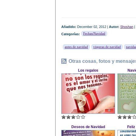
Añadido:
December 02, 2012 |
Autor:
Shoshan
|
Fechas/Navidad
Categorías:
antes de navidad
visperas de navidad
navida
Otras cosas, fotos y mensaje
Los regalos
Navid
Deseos de Navidad
Feli