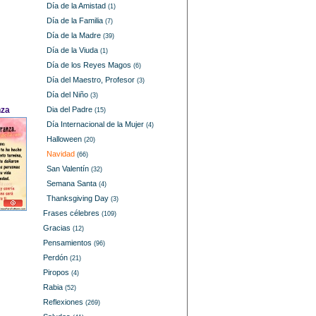
Día de la Amistad
(1)
Día de la Familia
(7)
Día de la Madre
(39)
Día de la Viuda
(1)
Día de los Reyes Magos
(6)
Día del Maestro, Profesor
(3)
Día del Niño
(3)
nza
Dia del Padre
(15)
Día Internacional de la Mujer
(4)
Halloween
(20)
Navidad
(66)
San Valentín
(32)
Semana Santa
(4)
Thanksgiving Day
(3)
Frases célebres
(109)
Gracias
(12)
Pensamientos
(96)
Perdón
(21)
Piropos
(4)
Rabia
(52)
Reflexiones
(269)