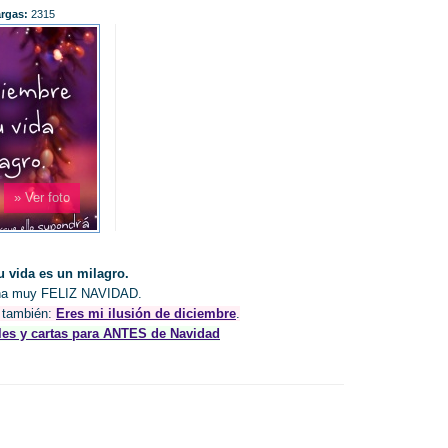
rgas:
2315
» Ver foto
u vida es un milagro.
 una muy FELIZ NAVIDAD.
á también:
Eres mi ilusión de diciembre
.
les y cartas para ANTES de Navidad