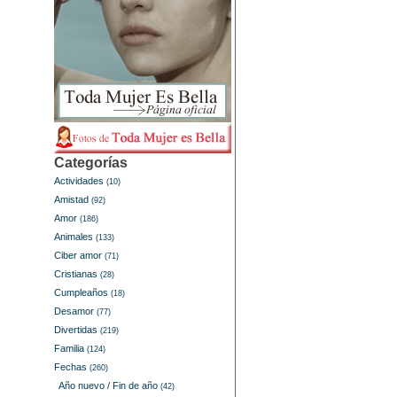
Categorías
Actividades
(10)
Amistad
(92)
Amor
(186)
Animales
(133)
Ciber amor
(71)
Cristianas
(28)
Cumpleaños
(18)
Desamor
(77)
Divertidas
(219)
Familia
(124)
Fechas
(260)
Año nuevo / Fin de año
(42)