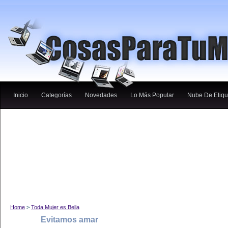
Inicio
Categorías
Novedades
Lo Más Popular
Nube De Etiqu
Home
>
Toda Mujer es Bella
Evitamos amar