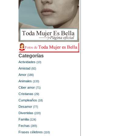
Categorías
Actividades
(10)
Amistad
(92)
Amor
(186)
Animales
(133)
Ciber amor
(71)
Cristianas
(29)
Cumpleaños
(18)
Desamor
(77)
Divertidas
(220)
Familia
(124)
Fechas
(265)
Frases célebres
(110)