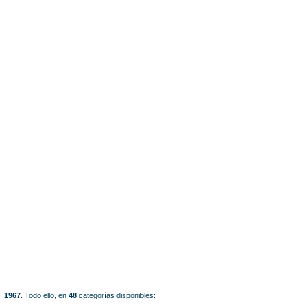
o:
1967
.
Todo ello, en
48
categorías disponibles: