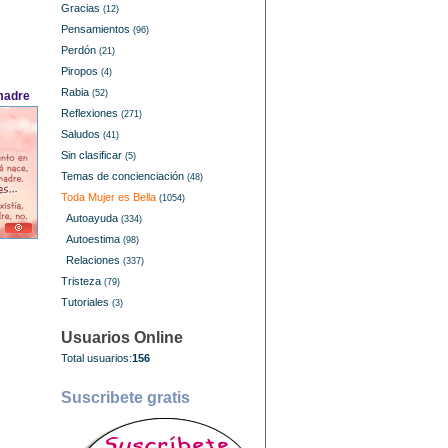
Gracias
(12)
Pensamientos
(96)
Perdón
(21)
Piropos
(4)
Rabia
(52)
 madre
Reflexiones
(271)
Saludos
(41)
Sin clasificar
(5)
Temas de concienciación
(48)
Toda Mujer es Bella
(1054)
Autoayuda
(334)
Autoestima
(98)
Relaciones
(337)
Tristeza
(79)
Tutoriales
(3)
Usuarios Online
Total usuarios:
156
Suscribete gratis