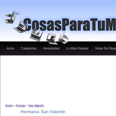
Inicio
Categorías
Novedades
Lo Más Popular
Nube De Etiqu
Home
>
Fechas
>
San Valentín
Hermana- San Valentin