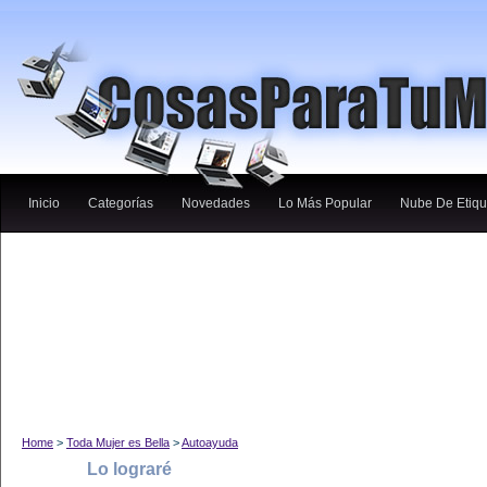
Inicio
Categorías
Novedades
Lo Más Popular
Nube De Etiqu
Home
>
Toda Mujer es Bella
>
Autoayuda
Lo lograré