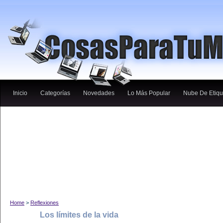
Inicio
Categorías
Novedades
Lo Más Popular
Nube De Etiqu
Home
>
Reflexiones
Los límites de la vida