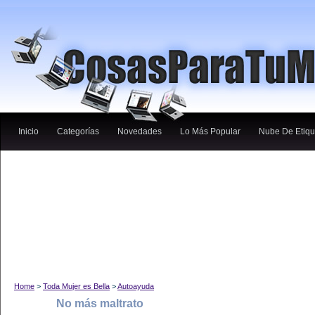
Inicio
Categorías
Novedades
Lo Más Popular
Nube De Etiqu
Home
>
Toda Mujer es Bella
>
Autoayuda
No más maltrato