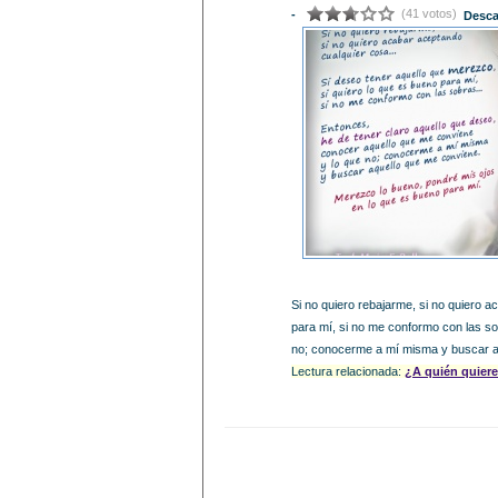
(41 votos)
-
Desca
Si no quiero rebajarme, si no quiero a
para mí, si no me conformo con las so
no; conocerme a mí misma y buscar aq
Lectura relacionada:
¿A quién quiere