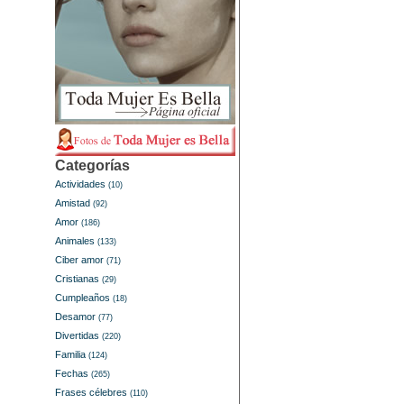
Categorías
Actividades
(10)
Amistad
(92)
Amor
(186)
Animales
(133)
Ciber amor
(71)
Cristianas
(29)
Cumpleaños
(18)
Desamor
(77)
Divertidas
(220)
Familia
(124)
Fechas
(265)
Frases célebres
(110)