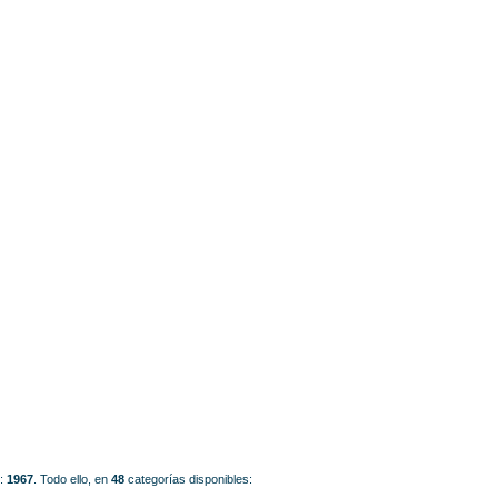
o:
1967
.
Todo ello, en
48
categorías disponibles: