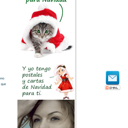
.
ueno
o que