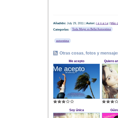
Añadido:
July 29, 2011 |
Autor:
r e n a t a
|
Más c
Toda Mujer es Bella/Autoestima
Categorías:
autoestima
Otras cosas, fotos y mensaje
Me acepto
Quiero a
Soy única
Gúst