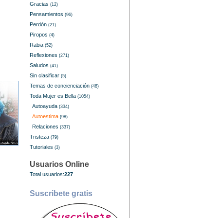
Gracias
(12)
Pensamientos
(96)
Perdón
(21)
Piropos
(4)
Rabia
(52)
Reflexiones
(271)
Saludos
(41)
Sin clasificar
(5)
Temas de concienciación
(48)
Toda Mujer es Bella
(1054)
Autoayuda
(334)
Autoestima
(98)
Relaciones
(337)
Tristeza
(79)
Tutoriales
(3)
Usuarios Online
Total usuarios:
227
Suscribete gratis