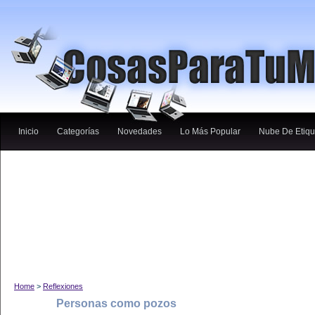
Inicio
Categorías
Novedades
Lo Más Popular
Nube De Etiqu
Home
>
Reflexiones
Personas como pozos