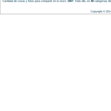
Cantidad de cosas y fotos para compartir en tu muro:
1967
.
Todo ello, en
48
categorías dis
Copyright © 201