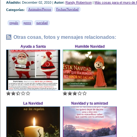
Añadido:
December 02, 2010 |
Autor:
Randy Robertson
|
Más cosas para el muro de 
Animales/Perros
Fechas/Navidad
Categorías:
regalo
perro
navidad
Otras cosas, fotos y mensajes relacionados:
Ayuda a Santa
Humilde Navidad
La Navidad
Navidad y tu amistad