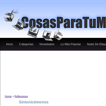
Inicio
Categorías
Novedades
Lo Más Popular
Nube De Etiqu
Home
>
Reflexiones
Sintonicémonos