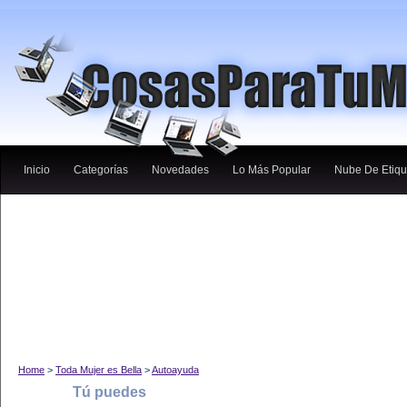
Inicio
Categorías
Novedades
Lo Más Popular
Nube De Etiqu
Home
>
Toda Mujer es Bella
>
Autoayuda
Tú puedes