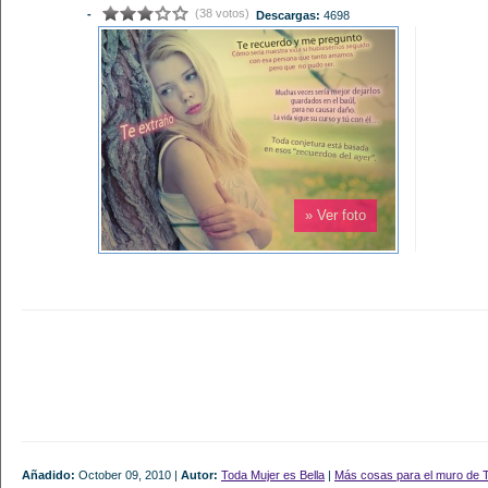
(38 votos)
-
Descargas:
4698
» Ver foto
Añadido:
October 09, 2010 |
Autor:
Toda Mujer es Bella
|
Más cosas para el muro de T