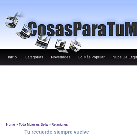
Inicio
Categorías
Novedades
Lo Más Popular
Nube De Etiqu
Home
>
Toda Mujer es Bella
>
Relaciones
Tu recuerdo siempre vuelve