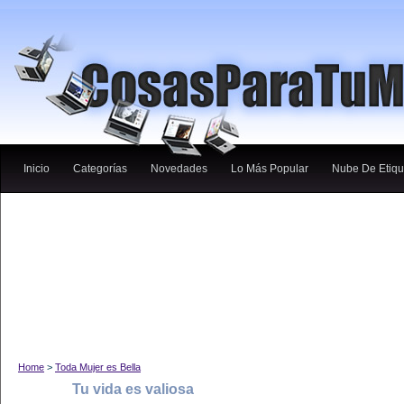
Inicio
Categorías
Novedades
Lo Más Popular
Nube De Etiqu
Home
>
Toda Mujer es Bella
Tu vida es valiosa