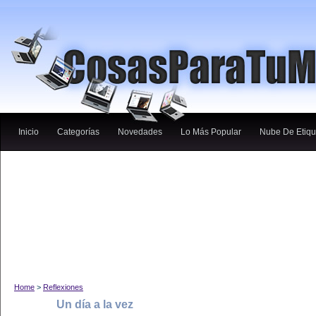
Inicio
Categorías
Novedades
Lo Más Popular
Nube De Etiqu
Home
>
Reflexiones
Un día a la vez