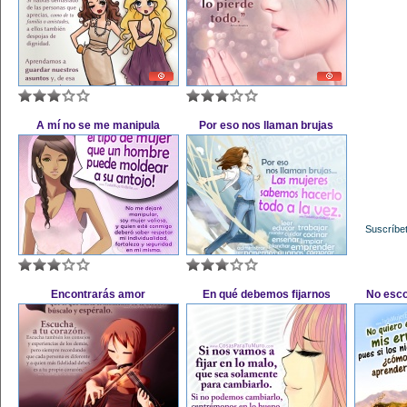
A mí no se me manipula
Por eso nos llaman brujas
Suscríbet
Encontrarás amor
En qué debemos fijarnos
No esco