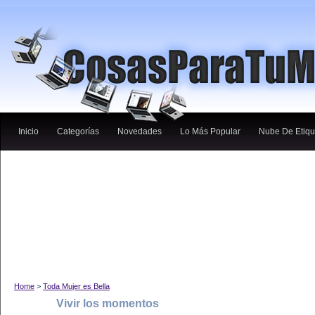
Inicio
Categorías
Novedades
Lo Más Popular
Nube De Etiqu
Home
>
Toda Mujer es Bella
Vivir los momentos