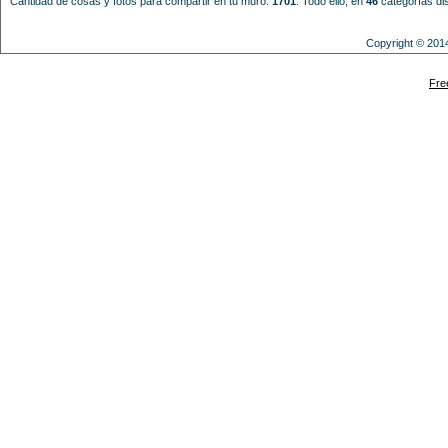
Cantidad de cosas y fotos para compartir en tu muro:
1701
.
Todo ello, en
46
categorías dis
Copyright © 201
Powered by
Fre