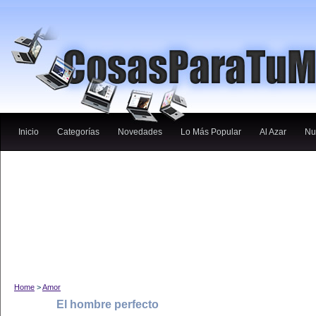
Inicio
Categorías
Novedades
Lo Más Popular
Al Azar
Nu
Home
>
Amor
El hombre perfecto