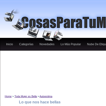
Inicio
Categorías
Novedades
Lo Más Popular
Nube De Etiqu
Home
>
Toda Mujer es Bella
>
Autoestima
Lo que nos hace bellas