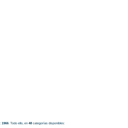
o:
1966
.
Todo ello, en
48
categorías disponibles: