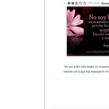
(48 votos)
-
Desca
No soy la flor más bonita, en ocasione
hacerte ver lo que hay especial en mí