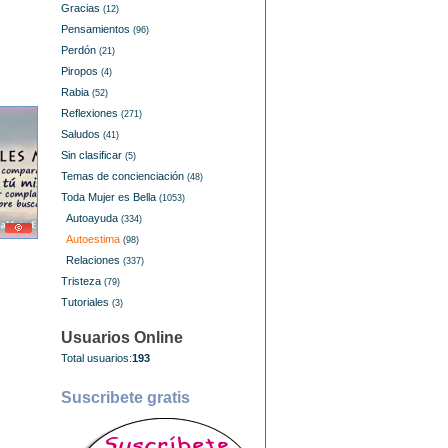
Gracias
(12)
Pensamientos
(96)
Perdón
(21)
Piropos
(4)
Rabia
(52)
Reflexiones
(271)
Saludos
(41)
Sin clasificar
(5)
Temas de concienciación
(48)
Toda Mujer es Bella
(1053)
Autoayuda
(334)
Autoestima
(98)
Relaciones
(337)
Tristeza
(79)
Tutoriales
(3)
Usuarios Online
Total usuarios:
193
Suscribete gratis