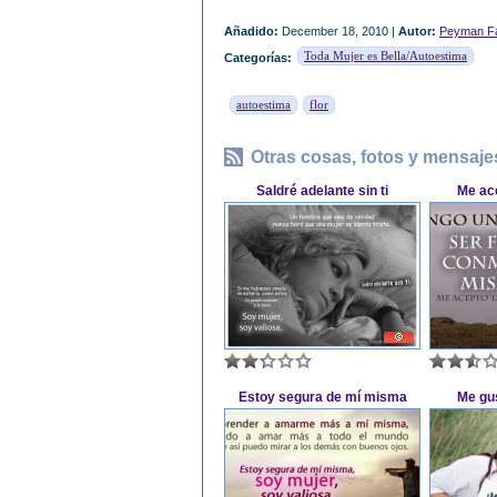
Añadido:
December 18, 2010 |
Autor:
Peyman Fa
Toda Mujer es Bella/Autoestima
Categorías:
autoestima
flor
Otras cosas, fotos y mensaje
Saldré adelante sin ti
Me ace
Estoy segura de mí misma
Me gu