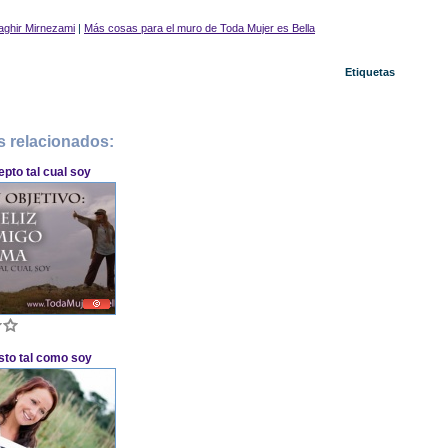
ghir Mirnezami
|
Más cosas para el muro de Toda Mujer es Bella
Etiquetas
s relacionados:
pto tal cual soy
sto tal como soy