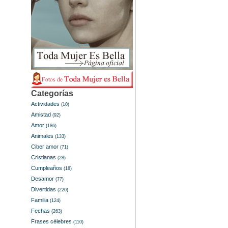
Categorías
Actividades
(10)
Amistad
(92)
Amor
(186)
Animales
(133)
Ciber amor
(71)
Cristianas
(28)
Cumpleaños
(18)
Desamor
(77)
Divertidas
(220)
Familia
(124)
Fechas
(263)
Frases célebres
(110)