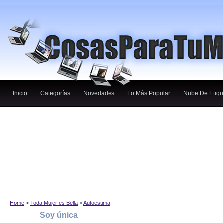
Inicio
Categorías
Novedades
Lo Más Popular
Nube De Etiqu
Home
>
Toda Mujer es Bella
>
Autoestima
Soy única