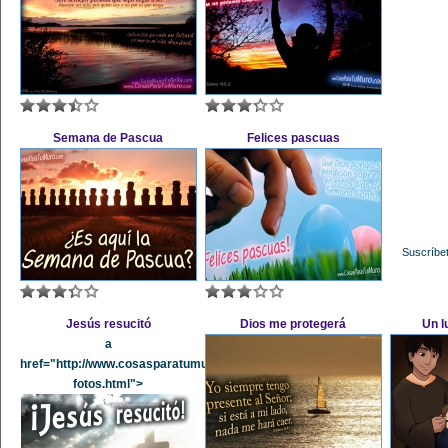
Semana de Pascua
Felices pascuas
Suscríbet
Jesús resucitó
Dios me protegerá
Un l
a
href="http://www.cosasparatumuro.com/jesus_resucito-
fotos.html">