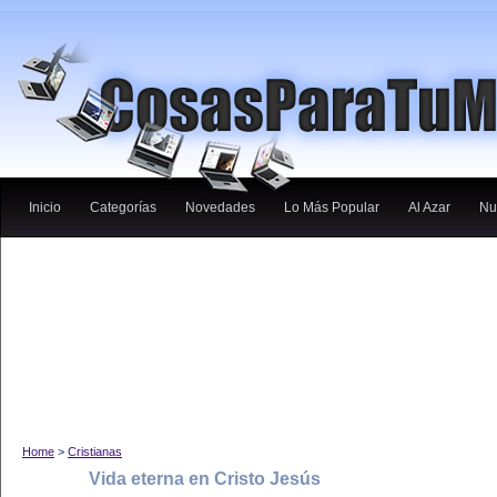
Inicio
Categorías
Novedades
Lo Más Popular
Al Azar
Nu
Home
>
Cristianas
Vida eterna en Cristo Jesús