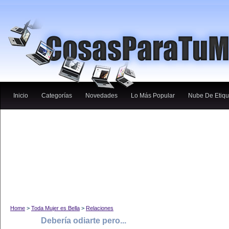
Inicio
Categorías
Novedades
Lo Más Popular
Nube De Etiqu
Home
>
Toda Mujer es Bella
>
Relaciones
Debería odiarte pero...