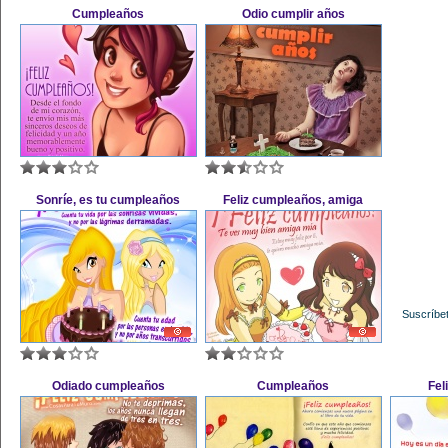
Cumpleaños
Odio cumplir años
Sonríe, es tu cumpleaños
Feliz cumpleaños, amiga
Suscríbet
Odiado cumpleaños
Cumpleaños
Fel