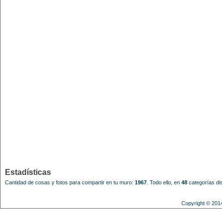
Estadísticas
Cantidad de cosas y fotos para compartir en tu muro:
1967
.
Todo ello, en
48
categorías dis
Copyright © 201