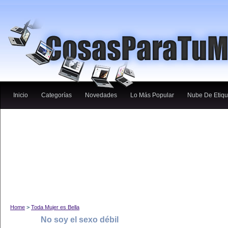
Inicio
Categorías
Novedades
Lo Más Popular
Nube De Etiqu
Home
>
Toda Mujer es Bella
No soy el sexo débil