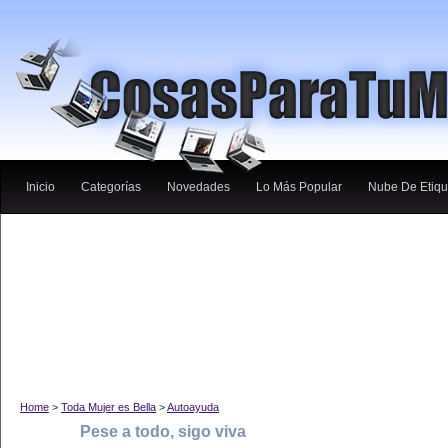
Inicio
Categorías
Novedades
Lo Más Popular
Nube De Etiqu
Home
>
Toda Mujer es Bella
>
Autoayuda
Pese a todo, sigo viva