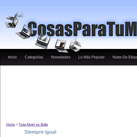
Inicio
Categorías
Novedades
Lo Más Popular
Nube De Etiqu
Home
>
Toda Mujer es Bella
Siempre igual