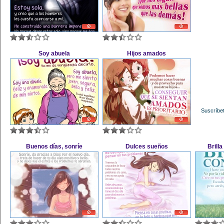
Soy abuela
Hijos amados
Suscríbet
Buenos días, sonríe
Dulces sueños
Brilla