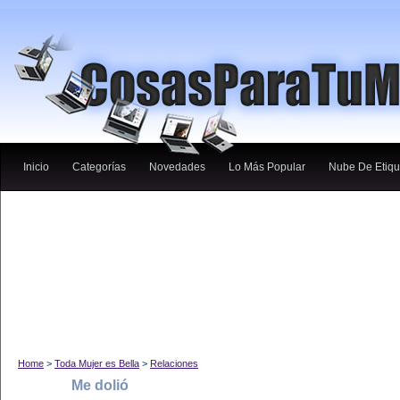
Inicio
Categorías
Novedades
Lo Más Popular
Nube De Etiqu
Home
>
Toda Mujer es Bella
>
Relaciones
Me dolió